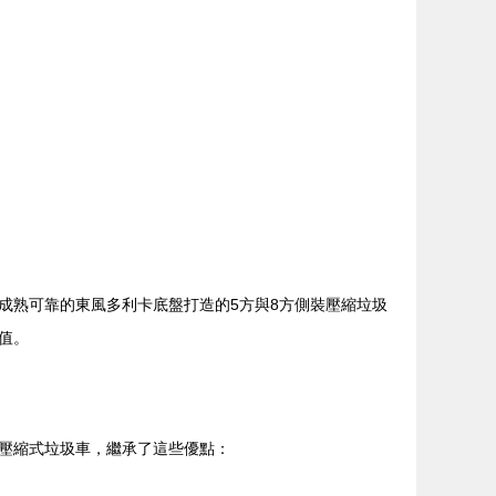
成熟可靠的東風多利卡底盤打造的5方與8方側裝壓縮垃圾
值。
壓縮式垃圾車，繼承了這些優點：