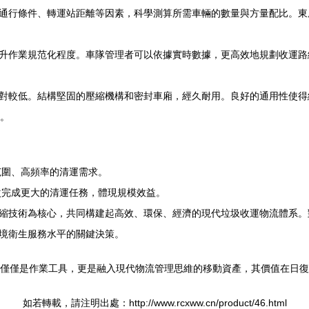
通行條件、轉運站距離等因素，科學測算所需車輛的數量與方量配比。東
升作業規范化程度。車隊管理者可以依據實時數據，更高效地規劃收運路
對較低。結構堅固的壓縮機構和密封車廂，經久耐用。良好的通用性使得
勢。
范圍、高頻率的清運需求。
次完成更大的清運任務，體現規模效益。
縮技術為核心，共同構建起高效、環保、經濟的現代垃圾收運物流體系。
境衛生服務水平的關鍵決策。
不僅僅是作業工具，更是融入現代物流管理思維的移動資產，其價值在日
如若轉載，請注明出處：http://www.rcxww.cn/product/46.html