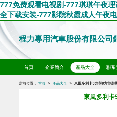
777免费观看电视剧-777琪琪午夜理
全下载安装-777影院秋霞成人午夜电影
程力專用汽車股份有限公司
首頁
企業簡介
產品大全
聯系
>
>
當前位置：
首頁
產品大全
東風多利卡5方與8方側裝
東風多利卡