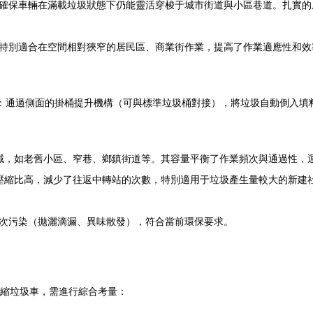
確保車輛在滿載垃圾狀態下仍能靈活穿梭于城市街道與小區巷道。扎實的
特別適合在空間相對狹窄的居民區、商業街作業，提高了作業適應性和效
為：通過側面的掛桶提升機構（可與標準垃圾桶對接），將垃圾自動倒入填
域，如老舊小區、窄巷、鄉鎮街道等。其容量平衡了作業頻次與通過性，
壓縮比高，減少了往返中轉站的次數，特別適用于垃圾產生量較大的新建
次污染（拋灑滴漏、異味散發），符合當前環保要求。
壓縮垃圾車，需進行綜合考量：