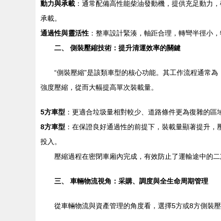
動力與承載
：通常配備高性能柴油發動機，提供充足動力，
承載。
通過性與靈活性
：整車設計緊湊，軸距合理，轉彎半徑小，
二、 側裝壓縮技術：提升清運效率的關鍵
“側裝壓縮”是該類車型的核心功能。其工作流程通常
強度壓縮，從而大幅提高單次裝載量。
5方車型
：更適合垃圾量相對較少、道路條件更為復雜的區
8方車型
：在保證良好通過性的前提下，裝載量顯著提升，
投入。
壓縮過程在密閉車廂內完成，有效防止了運輸途中的二
三、 車輛物流視角：采購、調度與全生命周期管理
從車輛物流與資產管理的角度看，選擇5方或8方側裝