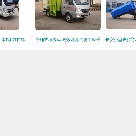
湖北大型掛桶垃圾車 東風5方自卸密封式車型價格及物流指南
掛桶式垃圾車 高效清潔的得力助手