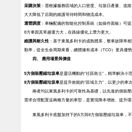
采購決策
：需根據服務區域的人口密度、垃圾日產量、道路
大大降低了后期的維護等待時間和物流成本。
運營調度
：車輛配備的智能化控制系統（如操作面板）可提
8方車因其單趟運力大，在路線優化上潛力更大。
維護與耐久性
：基于東風多利卡的成熟體系，整車故障率相
勤率，從全生命周期來看，總體擁有成本（TCO）更具優
四、 應用場景與價值
5方側裝壓縮垃圾車
是靈活機動的“社區衛士”，精準解決小
8方側裝壓縮垃圾車
是提升效能的“區域主力”，以更少的車
兩者均以東風多利卡的可靠性為基礎，以先進的側裝壓
需求合理配置這兩種方量的車型，是實現降本增效、提升環
東風多利卡底盤加持下的5方與8方側裝壓縮垃圾車，